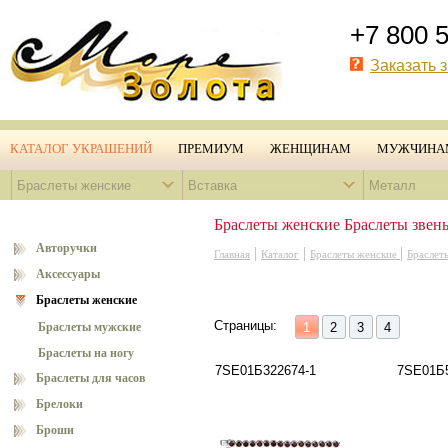
+7 800 
Заказать 
КАТАЛОГ УКРАШЕНИЙ
ПРЕМИУМ
ЖЕНЩИНАМ
МУЖЧИНА
Браслеты женские
Вставка
Металл
Браслеты женские Браслеты звен
Авторучки
|
|
|
Главная
Каталог
Браслеты женские
Браслет
Аксессуары
Браслеты женские
Страницы:
Браслеты мужские
1
2
3
4
Браслеты на ногу
7SE01Б322674-1
7SE01Б5
Браслеты для часов
Брелоки
Броши