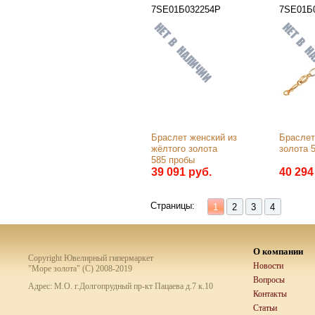
7SE01Б032254Р
7SE01Б
Браслет женский из 
Браслет 
жёлтого золота 
золота 
585 пробы
39 091 руб.
40 294
Страницы:
1
2
3
4
О компании
Copyright Ювелирный гипермаркет
Новости
"Море золота" (C) 2008-2019
Вопросы
Адрес: М.О. г.Долгопрудный пр-кт Пацаева д.7 к.10
Контакты
Статьи