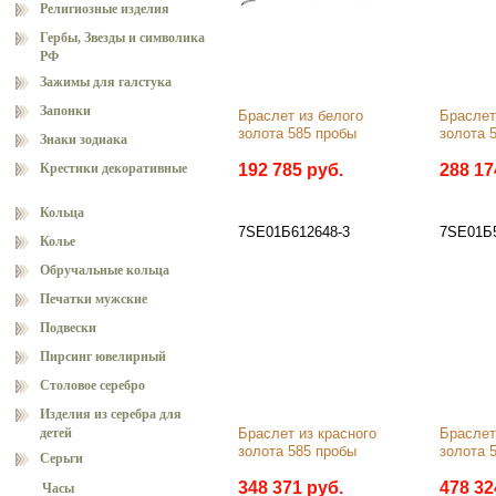
Религиозные изделия
Гербы, Звезды и символика
РФ
Зажимы для галстука
Запонки
Браслет из белого 
Браслет 
золота 585 пробы
золота 
Знаки зодиака
Крестики декоративные
192 785 руб.
288 17
Кольца
7SE01Б612648-3
7SE01Б5
Колье
Обручальные кольца
Печатки мужские
Подвески
Пирсинг ювелирный
Столовое серебро
Изделия из серебра для
детей
Браслет из красного 
Браслет 
золота 585 пробы
золота 
Серьги
348 371 руб.
478 32
Часы