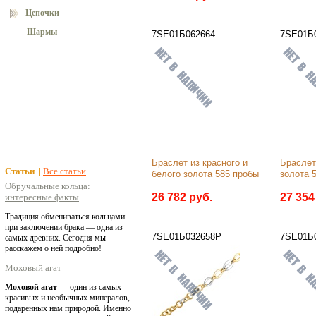
Цепочки
Шармы
7SE01Б062664
7SE01Б
Браслет из красного и 
Браслет 
Статьи |
Все статьи
белого золота 585 пробы
золота 
Обручальные кольца:
26 782 руб.
27 354
интересные факты
Традиция обмениваться кольцами
при заключении брака — одна из
7SE01Б032658Р
7SE01Б
самых древних. Сегодня мы
расскажем о ней подробно!
Моховый агат
Моховой агат
— один из самых
красивых и необычных минералов,
подаренных нам природой. Именно