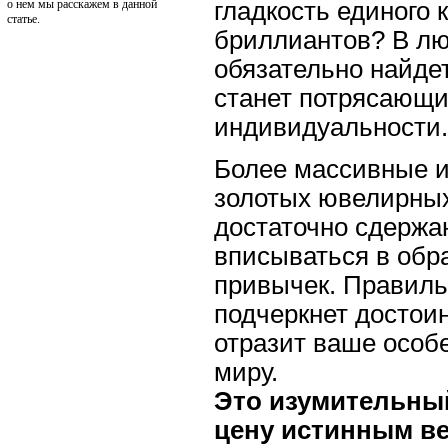
гладкость единого 
о нем мы расскажем в данной
статье.
бриллиантов? В лю
обязательно найдет
станет потрясающ
индивидуальности.
Более массивные и
золотых ювелирных
достаточно сдержа
вписываться в обр
привычек. Правиль
подчеркнет достои
отразит ваше особ
миру.
Это изумительный
цену истинным в