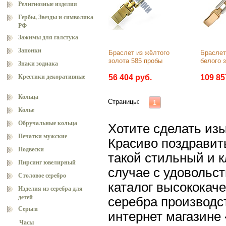
Религиозные изделия
Гербы, Звезды и символика
РФ
Зажимы для галстука
Запонки
Браслет из жёлтого 
Браслет 
золота 585 пробы
белого 
Знаки зодиака
Крестики декоративные
56 404 руб.
109 85
Кольца
Страницы:
1
Колье
Обручальные кольца
Хотите сделать из
Печатки мужские
Красиво поздравить
Подвески
такой стильный и к
Пирсинг ювелирный
случае с удовольс
Столовое серебро
каталог высококаче
Изделия из серебра для
детей
серебра производс
Серьги
интернет магазине
Часы