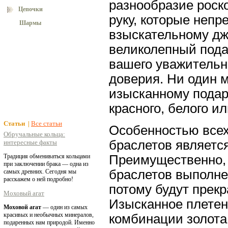
разнообразие роск
Цепочки
руку, которые неп
Шармы
взыскательному дж
великолепный пода
вашего уважительн
доверия. Ни один 
изысканному подар
красного, белого ил
Статьи |
Все статьи
Особенностью всех
Обручальные кольца:
браслетов являетс
интересные факты
Преимущественно,
Традиция обмениваться кольцами
при заключении брака — одна из
браслетов выполне
самых древних. Сегодня мы
расскажем о ней подробно!
потому будут прек
Моховый агат
Изысканное плетен
Моховой агат
— один из самых
красивых и необычных минералов,
комбинации золота
подаренных нам природой. Именно