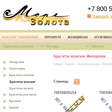
+7 800 
Заказать 
КАТАЛОГ УКРАШЕНИЙ
ПРЕМИУМ
ЖЕНЩИНАМ
МУЖЧИНА
Браслеты мужские
Вставка
Металл
Браслеты мужские Женщинам
Авторучки
|
|
|
Главная
Каталог
Браслеты мужские
Женщин
Аксессуары
Браслеты женские
Страницы:
Браслеты мужские
1
Браслеты на ногу
7SE01Б031214
7SE01Б
Браслеты для часов
Брелоки
Броши