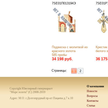
7SE01П013194Э
7SE01Р
Подвеска с молитвой из 
Крестик 
красного золота 
белого 
585 пробы
34 198 руб.
36 175
Страницы:
1
2
О компании
Copyright Ювелирный гипермаркет
Новости
"Море золота" (C) 2008-2019
Вопросы
Адрес: М.О. г.Долгопрудный пр-кт Пацаева д.7 к.10
Контакты
Статьи