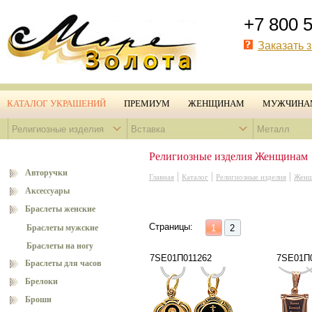
+7 800 
Заказать 
КАТАЛОГ УКРАШЕНИЙ
ПРЕМИУМ
ЖЕНЩИНАМ
МУЖЧИНА
Религиозные изделия
Вставка
Металл
Религиозные изделия Женщинам
Авторучки
|
|
|
Главная
Каталог
Религиозные изделия
Женщ
Аксессуары
Браслеты женские
Страницы:
Браслеты мужские
1
2
Браслеты на ногу
7SE01П011262
7SE01П
Браслеты для часов
Брелоки
Броши