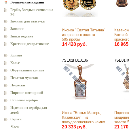
Религиозные изделия
Гербы, Звезды и символика
РФ
Зажимы для галстука
Запонки
Иконка "Святая Татьяна" 
Казанска
из красного золота 
Божией 
Знаки зодиака
585 пробы
красного
Крестики декоративные
14 428 руб.
585 про
16 965
Кольца
7SE01П310136
7SE01П
Колье
Обручальные кольца
Печатки мужские
Подвески
Пирсинг ювелирный
Столовое серебро
Изделия из серебра для
детей
Икона "Божья Матерь, 
Подвеска
Казанская"   из 
мощевик
Серьги
полудрагоценного камня 
золота 
из красного золота 
20 333 руб.
21 170
Часы