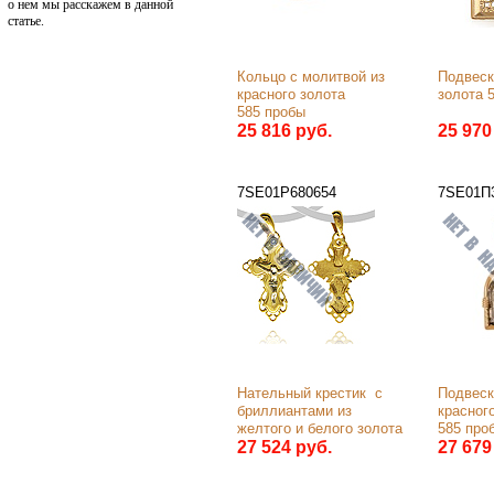
о нем мы расскажем в данной
статье.
Кольцо с молитвой из 
Подвеска
красного золота 
золота 
585 пробы
25 816 руб.
25 970
7SE01Р680654
7SE01П3
Нательный крестик  с 
Подвеска
бриллиантами из 
красного
желтого и белого золота 
585 про
750 пробы
27 524 руб.
27 679