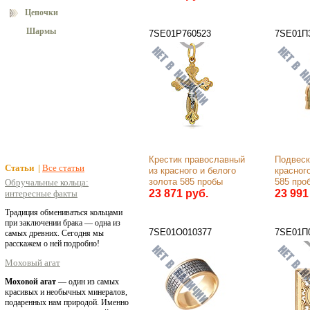
585 пробы
Цепочки
Шармы
7SE01Р760523
7SE01П3
Крестик православный 
Подвеска
Статьи |
Все статьи
из красного и белого 
красного
золота 585 пробы
585 про
Обручальные кольца:
23 871 руб.
23 991
интересные факты
Традиция обмениваться кольцами
при заключении брака — одна из
7SE01О010377
7SE01П
самых древних. Сегодня мы
расскажем о ней подробно!
Моховый агат
Моховой агат
— один из самых
красивых и необычных минералов,
подаренных нам природой. Именно