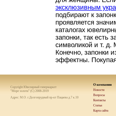
эксклюзивным ук
подбирают к запонк
проявляется значи
каталогах ювелирн
запонки, так есть 
символикой и т. д.
Конечно, запонки и
эффектны. Покупая
О компании
Copyright Ювелирный гипермаркет
Новости
"Море золота" (C) 2008-2019
Вопросы
Адрес: М.О. г.Долгопрудный пр-кт Пацаева д.7 к.10
Контакты
Статьи
Карта сайта