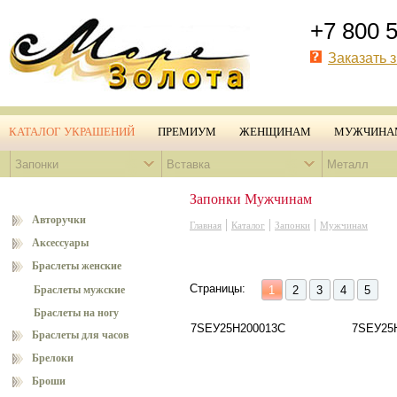
+7 800 
Заказать 
КАТАЛОГ УКРАШЕНИЙ
ПРЕМИУМ
ЖЕНЩИНАМ
МУЖЧИНА
Запонки
Вставка
Металл
Запонки Мужчинам
Авторучки
|
|
|
Главная
Каталог
Запонки
Мужчинам
Аксессуары
Браслеты женские
Страницы:
Браслеты мужские
1
2
3
4
5
Браслеты на ногу
7SEУ25Н200013С
7SEУ25
Браслеты для часов
Брелоки
Броши