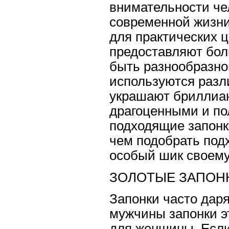
внимательности чел
современной жизни,
для практических ц
предоставляют бол
быть разнообразно
используются разл
украшают бриллиан
драгоценными и по
подходящие запонк
чем подобрать подх
особый шик своему
ЗОЛОТЫЕ ЗАПОНК
Запонки часто дар
мужчины запонки э
для женщины. Если