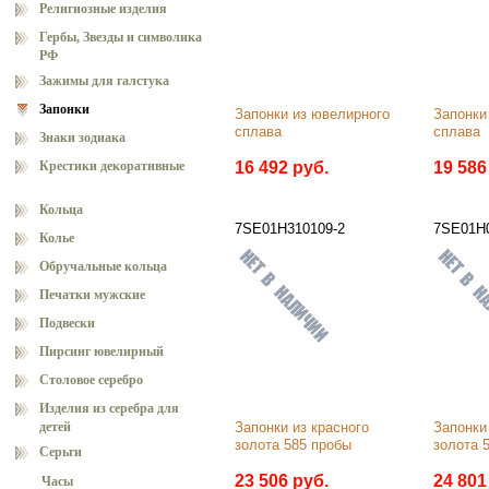
Религиозные изделия
Гербы, Звезды и символика
РФ
Зажимы для галстука
Запонки
Запонки из ювелирного 
Запонки
сплава
сплава
Знаки зодиака
Крестики декоративные
16 492 руб.
19 586
Кольца
7SE01Н310109-2
7SE01Н
Колье
Обручальные кольца
Печатки мужские
Подвески
Пирсинг ювелирный
Столовое серебро
Изделия из серебра для
детей
Запонки из красного 
Запонки 
золота 585 пробы
золота 
Серьги
23 506 руб.
24 801
Часы