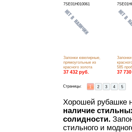
7SE01Н010061
7SE01Н
Запонки ювелирные, 
Запонки
прямоугольные из 
красного
красного золота 
585 про
585 пробы
37 432 руб.
37 730
Страницы:
1
2
3
4
5
Хорошей рубашке н
наличие стильных
солидности.
Запон
стильного и модног