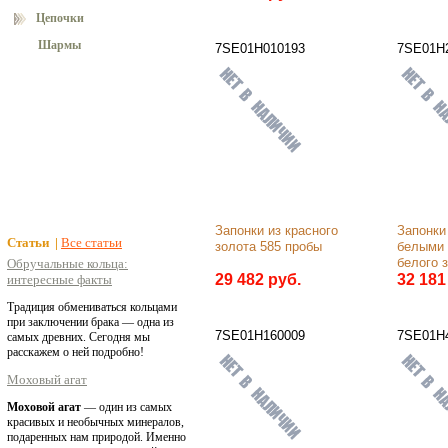
Цепочки
Шармы
7SE01Н010193
7SE01Н
Запонки из красного 
Запонки
Статьи |
Все статьи
золота 585 пробы
белыми 
белого 
Обручальные кольца:
29 482 руб.
32 181
интересные факты
Традиция обмениваться кольцами
при заключении брака — одна из
7SE01Н160009
7SE01Н4
самых древних. Сегодня мы
расскажем о ней подробно!
Моховый агат
Моховой агат
— один из самых
красивых и необычных минералов,
подаренных нам природой. Именно