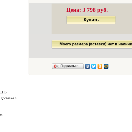
Цена:
3 798 руб.
Купить
Моего размера (вставки) нет в налич
Поделиться…
 СПб
 доставка в
ия