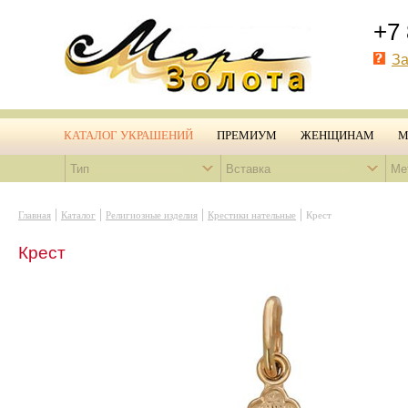
+7 
За
КАТАЛОГ УКРАШЕНИЙ
ПРЕМИУМ
ЖЕНЩИНАМ
М
Тип
Вставка
Ме
|
|
|
|
Главная
Каталог
Религиозные изделия
Крестики нательные
Крест
Крест