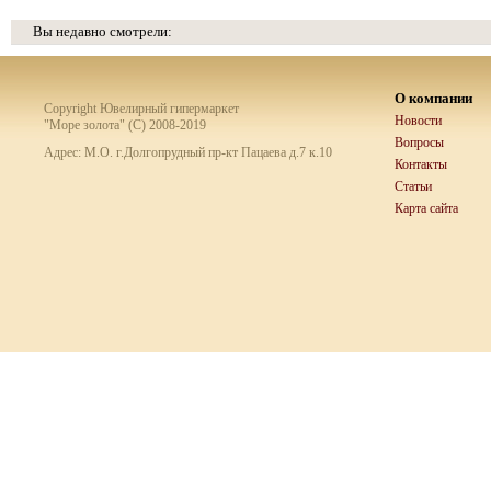
Вы недавно смотрели:
О компании
Copyright Ювелирный гипермаркет
Новости
"Море золота" (C) 2008-2019
Вопросы
Адрес: М.О. г.Долгопрудный пр-кт Пацаева д.7 к.10
Контакты
Статьи
Карта сайта