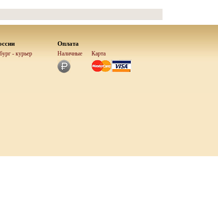
оссии
Оплата
ург - курьер
Наличные
Карта