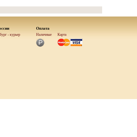
оссии
Оплата
ург - курьер
Наличные
Карта