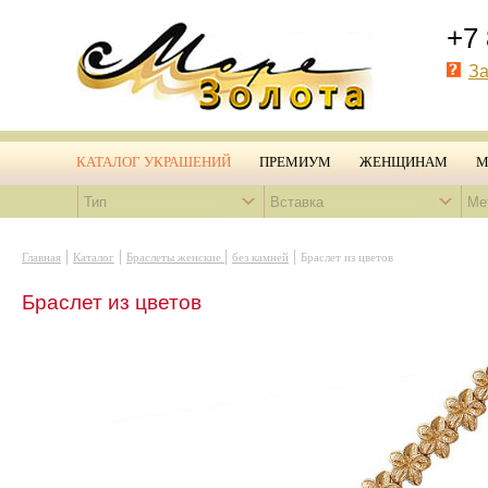
+7 
За
КАТАЛОГ УКРАШЕНИЙ
ПРЕМИУМ
ЖЕНЩИНАМ
М
Тип
Вставка
Ме
|
|
|
|
Главная
Каталог
Браслеты женские
без камней
Браслет из цветов
Браслет из цветов