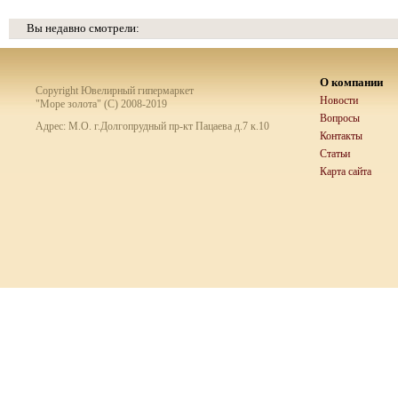
Вы недавно смотрели:
О компании
Copyright Ювелирный гипермаркет
Новости
"Море золота" (C) 2008-2019
Вопросы
Адрес: М.О. г.Долгопрудный пр-кт Пацаева д.7 к.10
Контакты
Статьи
Карта сайта